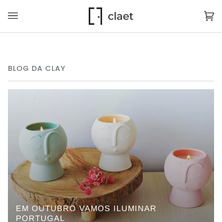
Pular
para
Ca
(0
o
de
conteúdo
Co
BLOG DA CLAY
EM OUTUBRO VAMOS ILUMINAR
PORTUGAL