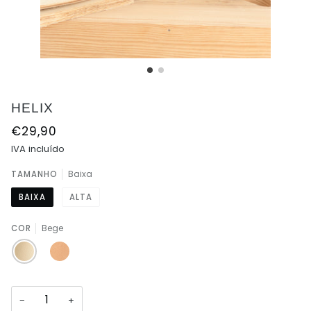
HELIX
€29,90
IVA incluído
Baixa
TAMANHO
BAIXA
ALTA
Bege
COR
BEGE
TERRACOTA
−
+